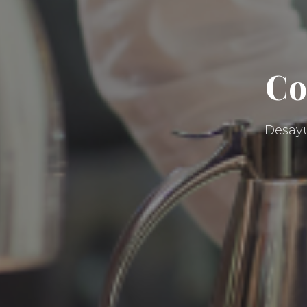
Co
Desayu