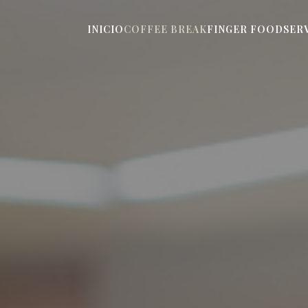
INICIO
COFFEE BREAK
FINGER FOOD
SER