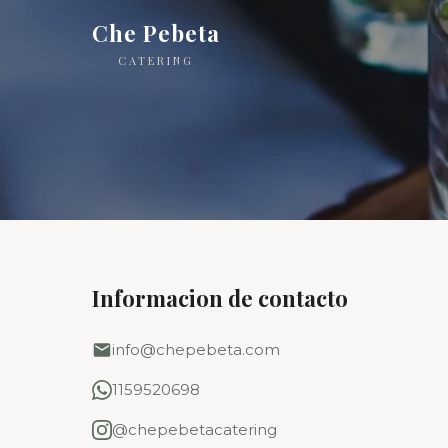
Che Pebeta
CATERING
Informacion de contacto
info@chepebeta.com
1159520698
@chepebetacatering