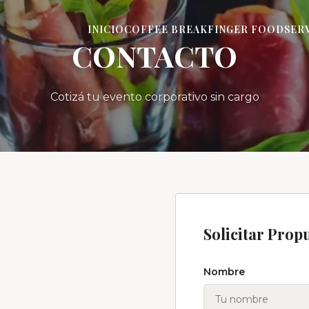
INICIO
COFFEE BREAK
FINGER FOOD
SER
CONTACTO
Cotizá tu evento corporativo sin cargo
Solicitar Prop
Nombre